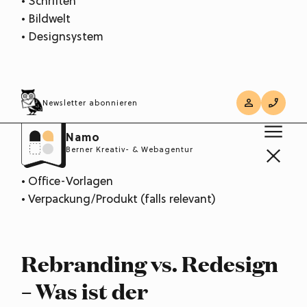
• Schriften
• Bildwelt
• Designsystem
Umsetzung
Newsletter abonnieren
• Website
Namo
• Social Media
Berner Kreativ- & Webagentur
• Geschäftsausstattung
• Office-Vorlagen
• Verpackung/Produkt (falls relevant)
Rebranding vs. Redesign
– Was ist der