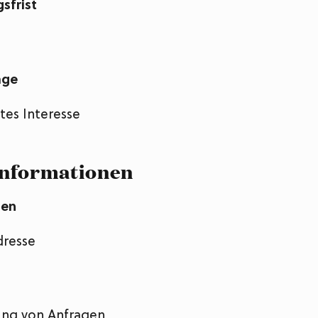
sfrist
age
tes Interesse
nformationen
ben
dresse
ung von Anfragen