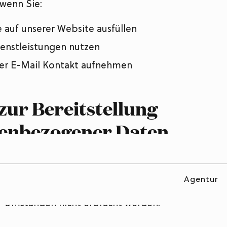
wenn Sie:
 auf unserer Website ausfüllen
enstleistungen nutzen
per E-Mail Kontakt aufnehmen
 zur Bereitstellung
enbezogener Daten
 Fällen ist die Bereitstellung personenbezogener
r vertraglich erforderlich oder notwendig, um ein
Agentur
n oder zu erfüllen. Ohne diese Daten kann die ent
r Umständen nicht erbracht werden.