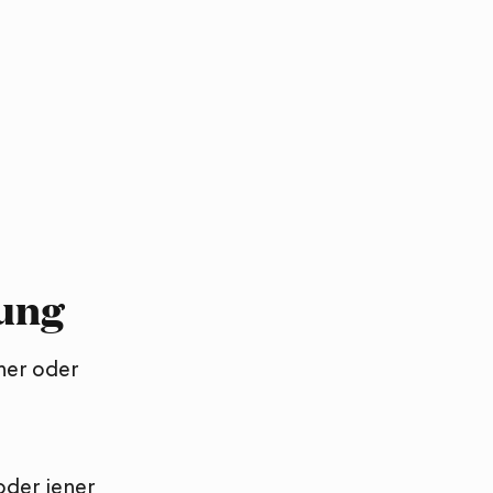
tung
ner oder
oder jener