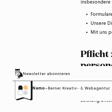
insbesondere 
Formulare
Unsere Di
Mit uns 
Pflicht
person
Newsletter abonnieren
In bestimmten
gesetzlich ode
Namo
–
Berner Kreativ- & Webagentur
abzuschliesse
Leistung unte