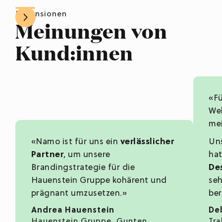
Rezensionen
Meinungen von
Kund:innen
«Fü
We
mei
«Namo ist für uns ein
verlässlicher
Un
Partner
, um unsere
hat
Brandingstrategie für die
De
Hauenstein Gruppe kohärent und
seh
prägnant umzusetzen.»
ber
Andrea Hauenstein
Del
Hauenstein Gruppe, Gunten
Tra