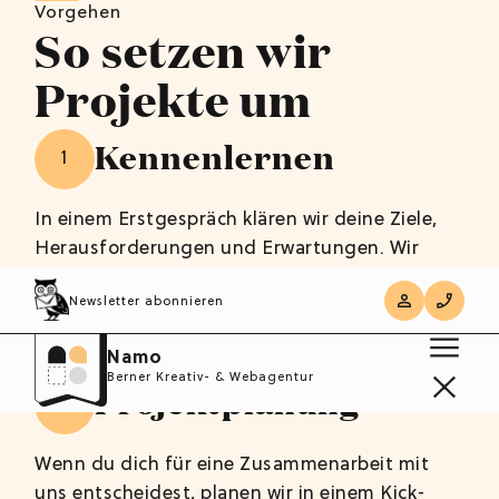
Vorgehen
So setzen wir
Projekte um
Kennenlernen
1
In einem Erstgespräch klären wir deine Ziele,
Herausforderungen und Erwartungen. Wir
zeigen dir mögliche Wege und geben eine
Newsletter abonnieren
erste Einschätzung zu Vorgehen und Kosten.
Namo
Berner Kreativ- & Webagentur
Projektplanung
2
Wenn du dich für eine Zusammenarbeit mit
uns entscheidest, planen wir in einem Kick-