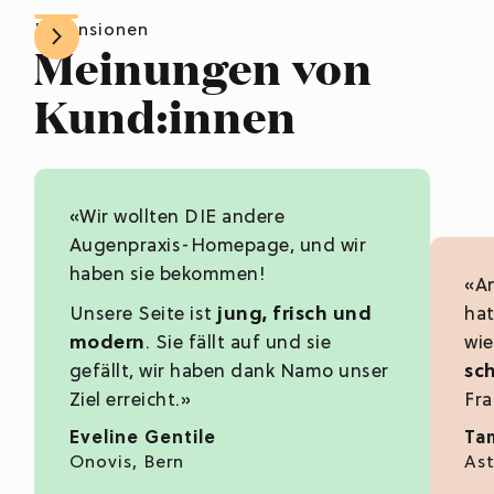
Rezensionen
Meinungen von
Kund:innen
«Wir wollten DIE andere
Augenpraxis-Homepage, und wir
haben sie bekommen!
«A
Unsere Seite ist
jung, frisch und
hat
modern
. Sie fällt auf und sie
wi
gefällt, wir haben dank Namo unser
sch
Ziel erreicht.»
Fr
Eveline Gentile
Ta
Onovis, Bern
As