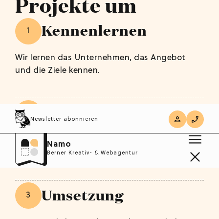
Projekte um
Kennenlernen
1
Wir lernen das Unternehmen, das Angebot
und die Ziele kennen.
Projektplanung
2
Newsletter abonnieren
Gemeinsam definieren wir Prioritäten, Umfang
Namo
und die nächsten Schritte.
Berner Kreativ- & Webagentur
Umsetzung
3