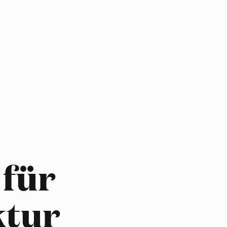
 für
ktur