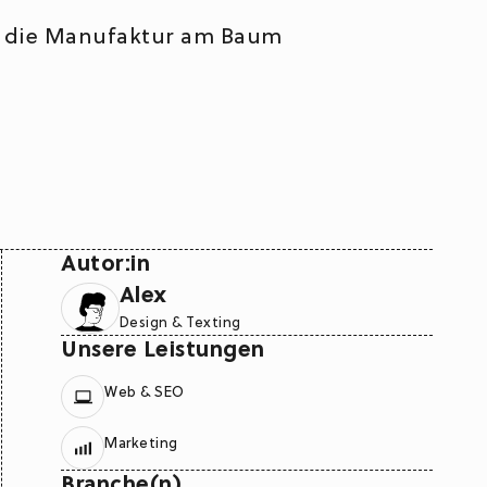
Autor:in
Alex
Design & Texting
Unsere Leistungen
Web & SEO
Marketing
Branche(n)