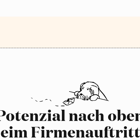
Potenzial nach obe
eim Firmenauftrit