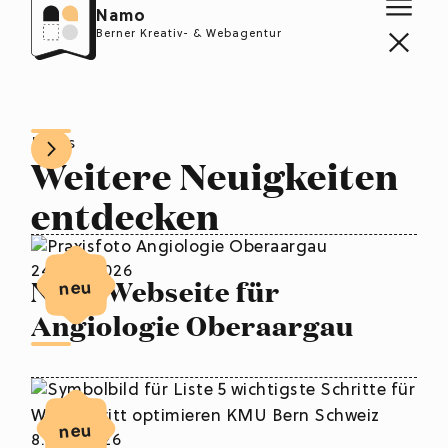
Namo
Berner Kreativ- & Webagentur
News
Weitere Neuigkeiten
entdecken
24. Juli 2026
Neue Webseite für
neu
Angiologie Oberaargau
neu
8. Juli 2026