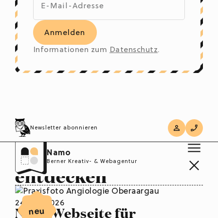
Informationen zum
Datenschutz
.
Newsletter abonnieren
News
Weitere Neuigkeiten
Namo
Berner Kreativ- & Webagentur
entdecken
24. Juli 2026
Neue Webseite für
neu