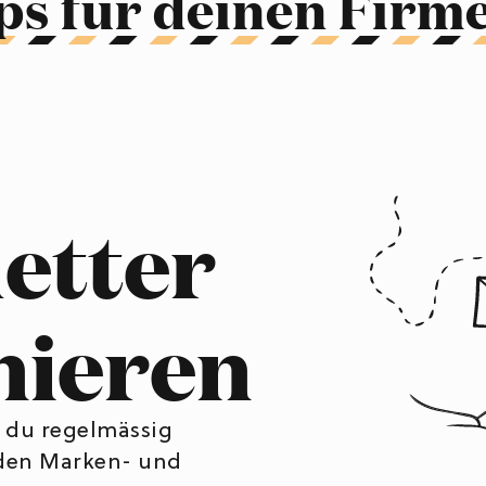
ps für deinen Firme
etter
nieren
t du regelmässig
 den Marken- und