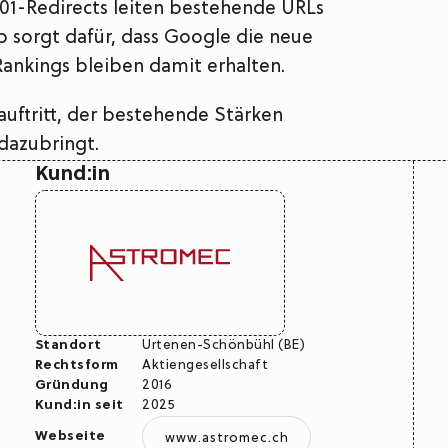
01-Redirects leiten bestehende URLs
ap sorgt dafür, dass Google die neue
Rankings bleiben damit erhalten.
auftritt, der bestehende Stärken
dazubringt.
Kund:in
Standort
Urtenen-Schönbühl (BE)
Rechtsform
Aktiengesellschaft
Gründung
2016
Kund:in seit
2025
Webseite
www.astromec.ch