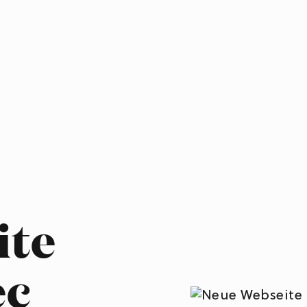
ite
ec