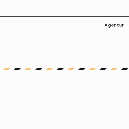
rma zu optimieren.
Agentur
 zum
Datenschutz
.