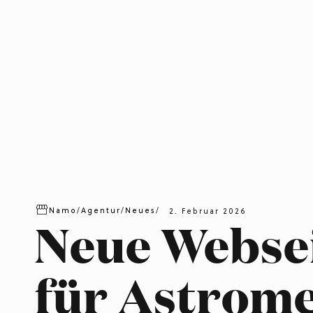
Namo
/
Agentur
/
Neues
/
2. Februar 2026
Neue Webse
für Astrom