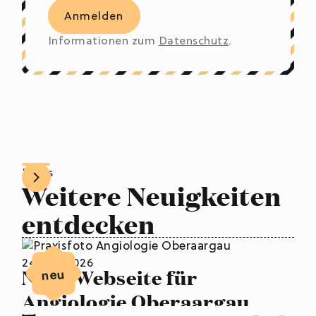
Informationen zum
Datenschutz
.
News
Weitere Neuigkeiten
entdecken
24. Juli 2026
Neue Webseite für
neu
Angiologie Oberaargau