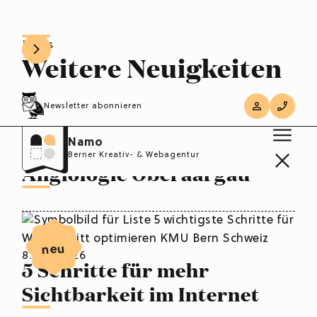
News
Weitere Neuigkeiten
entdecken
Newsletter abonnieren
24. Juli 2026
Neue Webseite für
Namo
neu
Berner Kreativ- & Webagentur
Angiologie Oberaargau
neu
8. Juli 2026
5 Schritte für mehr
Sichtbarkeit im Internet