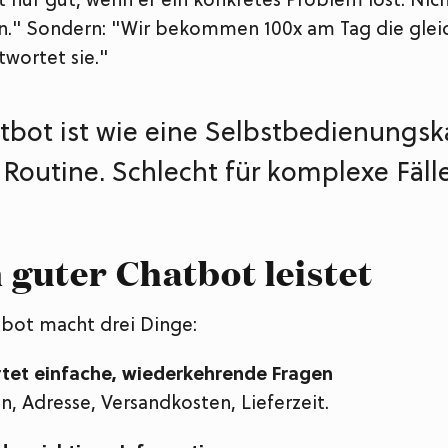
t nur gut, wenn er ein konkretes Problem löst. Nich
." Sondern: "Wir bekommen 100x am Tag die gleic
wortet sie."
tbot ist wie eine Selbstbedienungsk
 Routine. Schlecht für komplexe Fälle
 guter Chatbot leistet
tbot macht drei Dinge:
rtet einfache, wiederkehrende Fragen
, Adresse, Versandkosten, Lieferzeit.