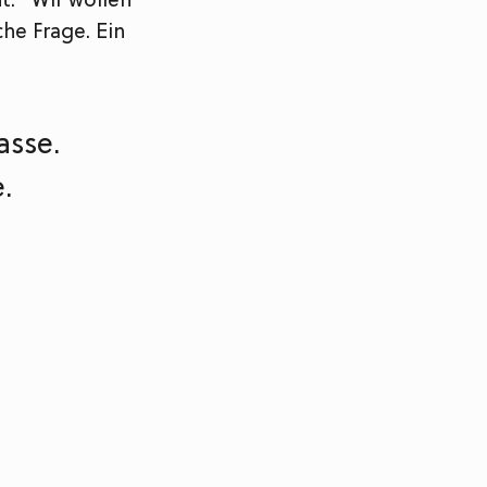
t: "Wir wollen
he Frage. Ein
asse.
.