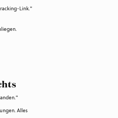
racking-Link."
liegen.
chts
tanden."
ungen. Alles