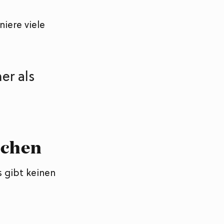
iere viele
er als
schen
s gibt keinen