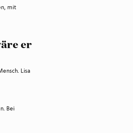
n, mit
wäre er
 Mensch. Lisa
n. Bei