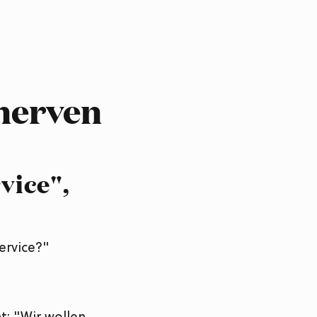
nerven
vice",
ervice?"