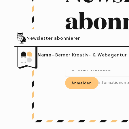
abon
Im Newsletter erhälts
Newsletter abonnieren
praktische Tipps, um
Webauftritt deiner Fi
Namo
–
Berner Kreativ- & Webagentur
Informationen