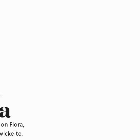
n
a
son Flora,
ickelte.