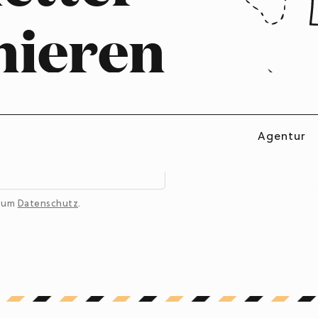
nieren
t du regelmässig
 den Marken- und
rma zu optimieren.
Agentur
 zum
Datenschutz
.