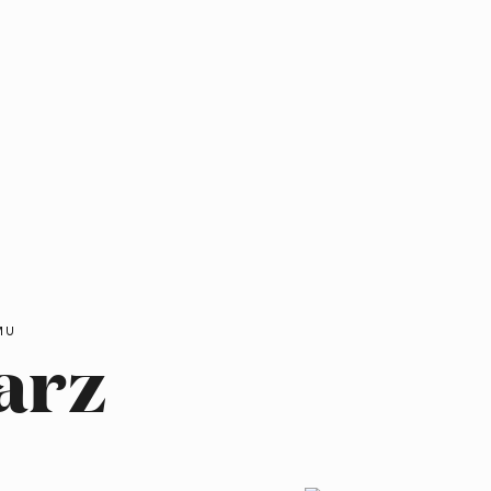
MU
arz