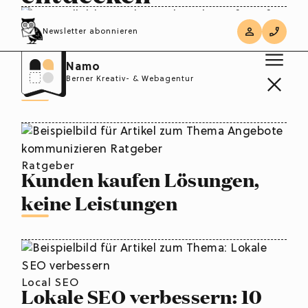
Newsletter abonnieren
Ratgeber
Schritt für Schritt zur
Namo
eigenen Online-Präsenz
Berner Kreativ- & Webagentur
Ratgeber
Kunden kaufen Lösungen,
keine Leistungen
Local SEO
Lokale SEO verbessern: 10